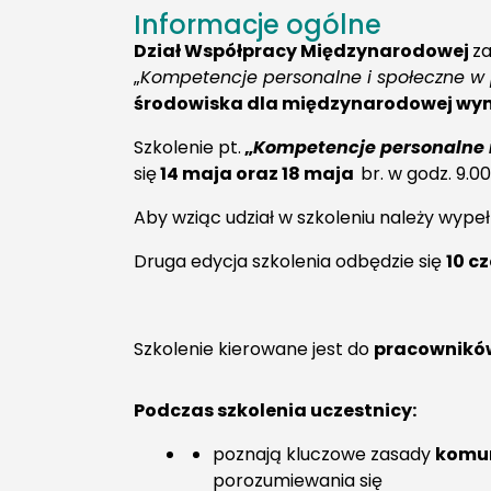
Informacje ogólne
Dział Współpracy Międzynarodowej
za
„
Kompetencje personalne i społeczne 
środowiska dla międzynarodowej wy
Szkolenie pt.
„
Kompetencje personalne 
się
14 maja oraz 18 maja
br. w godz. 9.00
Aby wziąc udział w szkoleniu należy wype
Druga edycja szkolenia odbędzie się
10 c
Szkolenie kierowane jest do
pracowników
Podczas szkolenia uczestnicy:
poznają kluczowe zasady
komun
porozumiewania się