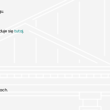
gu.
duje się
tutaj
.
ach.