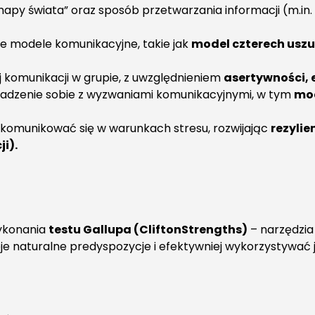
mapy świata” oraz sposób przetwarzania informacji (m.in. r
e modele komunikacyjne, takie jak
model czterech uszu
 komunikacji w grupie, z uwzględnieniem
asertywności, 
radzenie sobie z wyzwaniami komunikacyjnymi, w tym
mod
i komunikować się w warunkach stresu, rozwijając
rezylie
i).
wykonania
testu Gallupa (CliftonStrengths)
– narzędzia
e naturalne predyspozycje i efektywniej wykorzystywać j