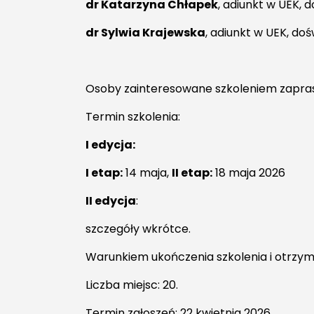
dr Katarzyna Chłapek
, adiunkt w UEK,
dr Sylwia Krajewska
,
adiunkt w UEK, dośw
Osoby zainteresowane szkoleniem zapra
Termin szkolenia:
I edycja:
I etap:
14 maja,
II etap:
18 maja 2026
II edycja
:
szczegóły wkrótce.
Warunkiem ukończenia szkolenia i otrzyma
Liczba miejsc: 20.
Termin zgłoszeń: 22 kwietnia 2026.