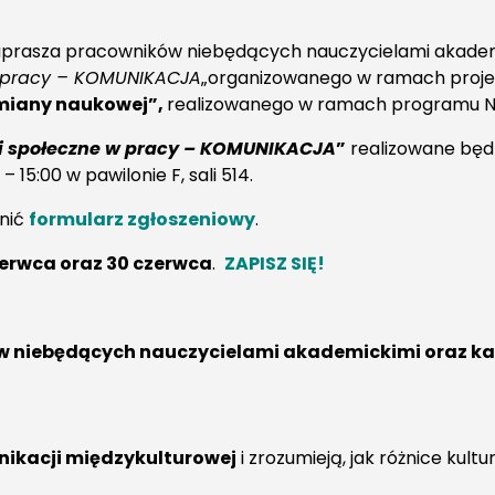
prasza pracowników niebędących nauczycielami akademic
w pracy – KOMUNIKACJA
„organizowanego w ramach proj
miany naukowej”,
realizowanego w ramach programu N
i społeczne w pracy – KOMUNIKACJA
”
realizowane będz
 – 15:00 w pawilonie F, sali 514.
łnić
formularz zgłoszeniowy
.
zerwca oraz 30 czerwca
.
ZAPISZ SIĘ!
 niebędących nauczycielami akademickimi oraz kad
ikacji międzykulturowej
i zrozumieją, jak różnice kul