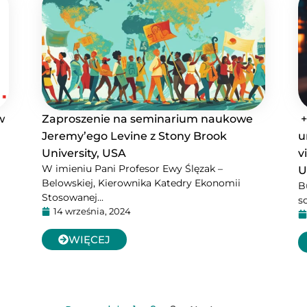
w
Zaproszenie na seminarium naukowe
+
Jeremy’ego Levine z Stony Brook
u
University, USA
v
W imieniu Pani Profesor Ewy Ślęzak –
U
Belowskiej, Kierownika Katedry Ekonomii
B
Stosowanej...
s
14 września, 2024
WIĘCEJ